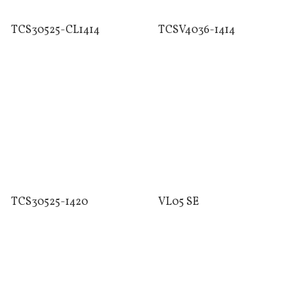
TCS30525-CL1414
TCSV4036-1414
TCS30525-1420
VL05 SE