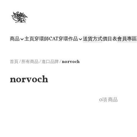
商品
主頁
穿環師CAT
穿環作品
送貨方式
價目表
會員專區
首頁
/
所有商品
/
/
進口品牌
norvoch
norvoch
0項 商品