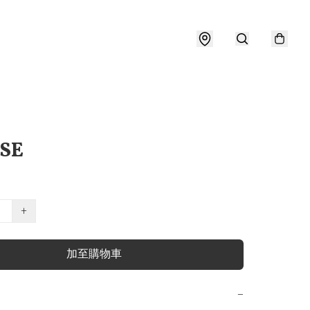
 SE
+
加至購物車
−