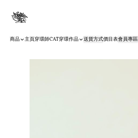
商品
主頁
穿環師CAT
穿環作品
送貨方式
價目表
會員專區