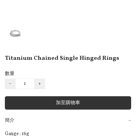
Titanium Chained Single Hinged Rings
數量
−
+
加至購物車
簡介
−
Gauge : 16g
