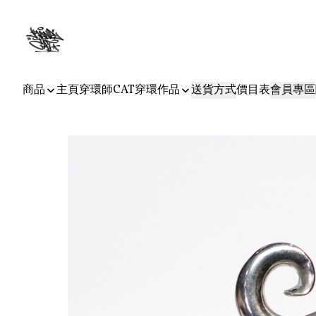
商品
主頁
穿環師CAT
穿環作品
送貨方式
價目表
會員專區