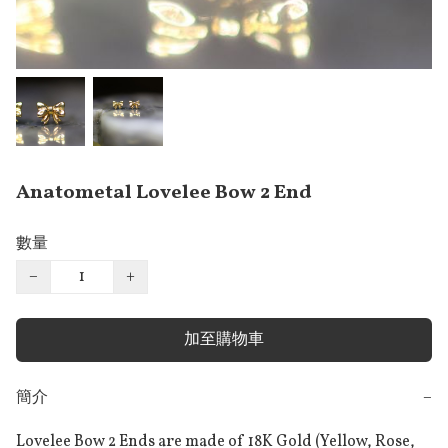
Anatometal Lovelee Bow 2 End
數量
−
+
加至購物車
簡介
−
Lovelee Bow 2 Ends are made of 18K Gold (Yellow, Rose, 