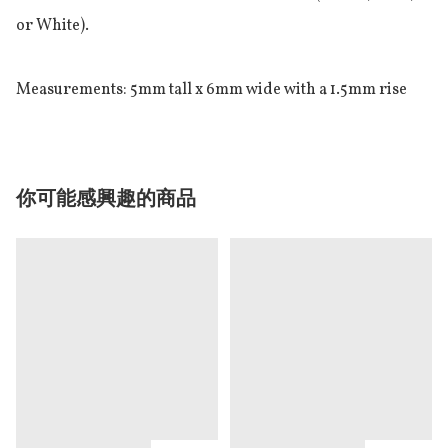
or White).

Measurements: 5mm tall x 6mm wide with a 1.5mm rise
你可能感興趣的商品