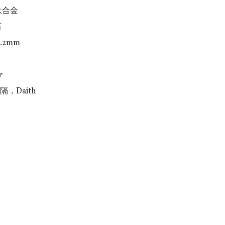
合金



.2mm 



，Daith