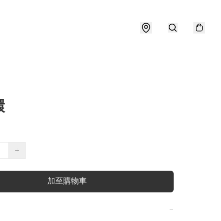
環
+
加至購物車
−