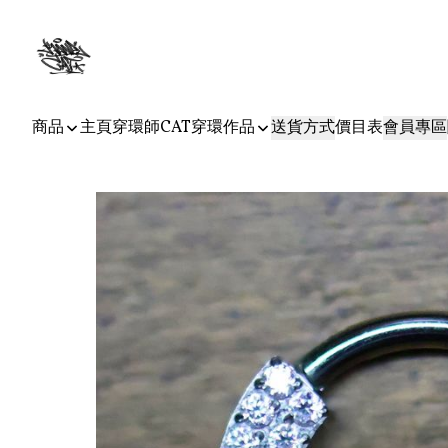
商品
主頁
穿環師CAT
穿環作品
送貨方式
價目表
會員專區