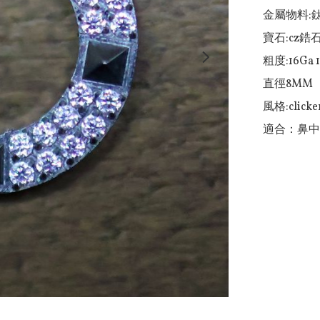
金屬物料:鈦
寶石:cz鋯石
粗度:16Ga 1
直徑8MM

風格:clicker
適合：鼻中隔