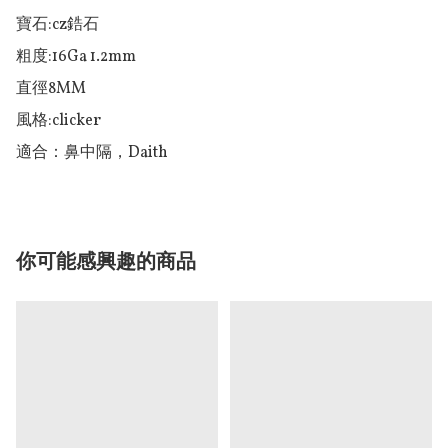
寶石:cz鋯石

粗度:16Ga 1.2mm 

直徑8MM

風格:clicker

適合：鼻中隔，Daith
你可能感興趣的商品