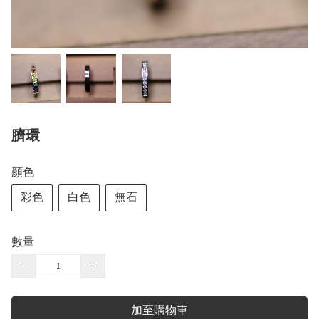
臍環
顏色
彩色
白色
無石
數量
−
+
加至購物車