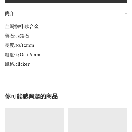
簡介
−
金屬物料:鈦合金

寶石:cz鋯石

長度:10/12mm

粗度:14Ga 1.6mm 

風格:clicker
你可能感興趣的商品