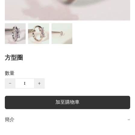
方型圈
數量
−
+
加至購物車
簡介
−