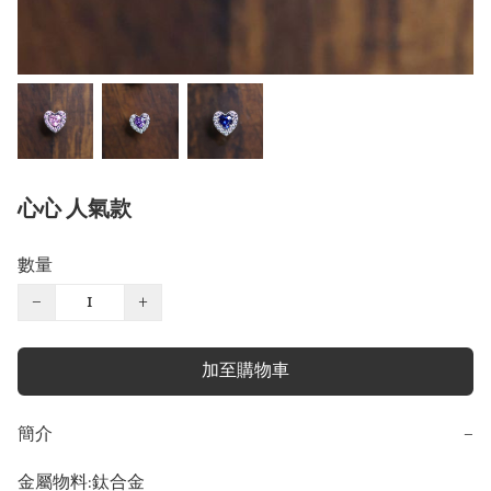
心心 人氣款
數量
−
+
加至購物車
簡介
−
金屬物料:鈦合金
