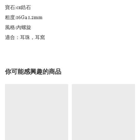
寶石:cz鋯石

粗度:16Ga 1.2mm 

風格:內螺旋

適合：耳珠，耳窩
你可能感興趣的商品