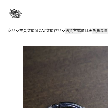
商品
主頁
穿環師CAT
穿環作品
送貨方式
價目表
會員專區