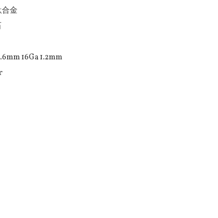
合金



.6mm 16Ga 1.2mm

r