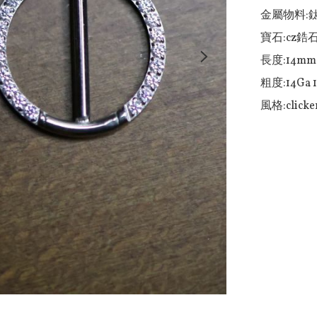
金屬物料:鈦
寶石:cz鋯石
長度:14mm

粗度:14Ga 1
風格:clicke