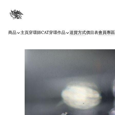
商品
主頁
穿環師CAT
穿環作品
送貨方式
價目表
會員專區