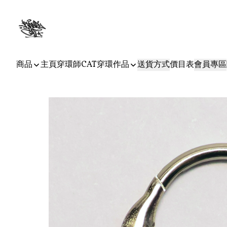
商品
主頁
穿環師CAT
穿環作品
送貨方式
價目表
會員專區