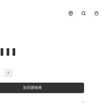
❚❚❚
+
加至購物車
−